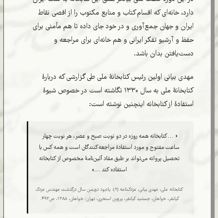
دارد، خانه‌ای که اقسام کتاب و منابع مکتوب را از اقصی نقاط
ایران و جهان جمع‌آوری و در خود جای داده تا هم مأمنی برای
حفظ و آرشیو تفکر ایرانی و هم خانه‌ای برای مراجعه و
دست‌یافتن بدان باشد.
مهدی بیانی اولین رئیس کتابخانۀ ملی طی گزارشی که دربارۀ
کتابخانۀ ملی به سال ۱۳۳۰ نگاشته است در خصوص شیوۀ
استفادۀ از کتابخانه اینچنین نوشته است:
« …کتابخانه همه روزه در دو نوبت صبح و عصر، هر نوبت چهار
ساعت مفتوح و مورد استفادۀ مراجعه‌کنندگان است و همه کس با
تحصیل پروانه می‌تواند بر طبق مفاد آئین‌نامۀ مخصوص از کتابخانه
استفاده کند …»
کتابخانه ملی، مهدی بیانی، مزدک‌نامه (۲): یادبود دویمن سال درگذشت مهندس مزدک
کیانفر، خواهان، جمشید کیانفر، پروین استخری، تهران: خواهان، ۱۳۸۸، ص۴۹۳.