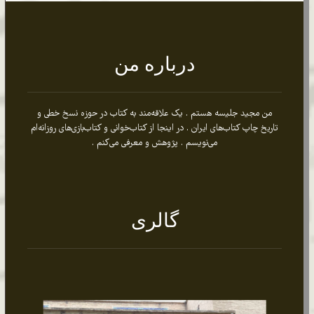
تراز نوشتن: نگاهی به دفتر آموزشی رسم الخط
عبدالحمید ملک الکلامی
چاپ‌کست (۳): طومارهای زیارتی چاپ سنگی از
هونولولو تا قم
قلم باکره و چاپ فاحشه بود؟!
کتابخانۀ سعدی اصفهان
درباره من
من مجید جلیسه هستم . یک علاقه‌مند به کتاب در حوزه نسخ خطی و
تاریخ چاپ کتاب‌های ایران . در اینجا از کتاب‌خوانی و کتاب‌بازی‌های روزانه‌ام