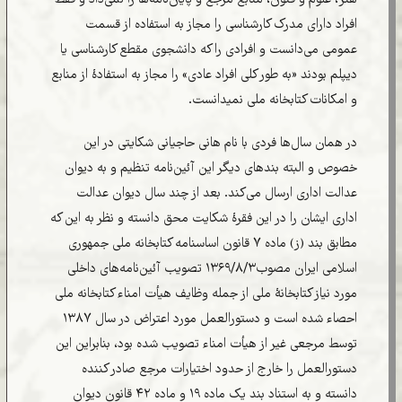
هنر، علوم و فنون، منابع مرجع و پایان‌نامه‌ها را نمی‌داد و فقط
افراد دارای مدرک کارشناسی را مجاز به استفاده از قسمت
عمومی می‌دانست و افرادی را که دانشجوی مقطع کارشناسی یا
دیپلم بودند «به طور کلی افراد عادی» را مجاز به استفادۀ از منابع
و امکانات کتابخانه ملی نمیدانست.
در همان سال‌ها فردی با نام هانی حاجیانی شکایتی در این
خصوص و البته بندهای دیگر این آئین‌نامه تنظیم و به دیوان
عدالت اداری ارسال می‌کند. بعد از چند سال دیوان عدالت
اداری ایشان را در این فقرۀ شکایت محق دانسته و نظر به این که
مطابق بند (ز) ماده ۷ قانون اساسنامه کتابخانه ملی جمهوری
اسلامی ایران مصوب۱۳۶۹/۸/۳ تصویب آئین‌نامه‌های داخلی
مورد نیاز کتابخانۀ ملی از جمله وظایف هیأت امناء کتابخانه ملی
احصاء شده است و دستور‌العمل مورد اعتراض در سال ۱۳۸۷
توسط مرجعی غیر از هیأت امناء تصویب شده بود، بنابراین این
دستورالعمل را خارج از حدود اختیارات مرجع صادر کننده
دانسته و به استناد بند یک ماده ۱۹ و ماده ۴۲ قانون دیوان