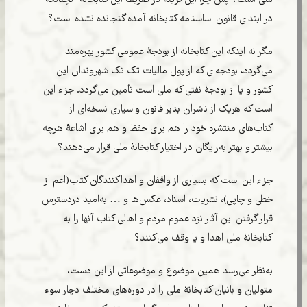
ملی است؟ پس چرا این گزینه در تعریف این کتابخانه آنچنانکه
در ابتدای قانون اساسنامه کتابخانه آمده گنجانده نشده است؟
مگر نه اینکه این کتابخانه از بودجۀ عمومی کشور بهره‌مند
می‌گردد، بودجه‌ای که از پول مالیات تک تک شهروندان این
کشور و یا از بودجۀ نفتی که ملی است تأمین می‌گردد. جزء این
است که هریک از ناشران بنابر قانون واسپاری نسخه‌ای از
کتاب‌های منتشره خود را هم برای حفظ و هم برای اشاعۀ هرچه
بیشتر و بهتر به‌رایگان در اختیار کتابخانۀ ملی قرار می‌دهند؟
جزء این است که بسیاری از واقفان و اهداکنندگان کتاب(اعم از
خطی و چاپی)‌، نشریات، اسناد، عکس‌ها و … به‌امید دردسترس
قرار گرفتن این آثار نزد عموم مردم و اهالی کتاب آنها را به
کتابخانۀ ملی اهدا و یا وقف می‌کنند؟
به‌نظر می‌رسد همین موضوع و موضوعاتی از این دست،
متولیان و بانیان کتابخانۀ ملی را در دوره‌های مختلف دچار سوء