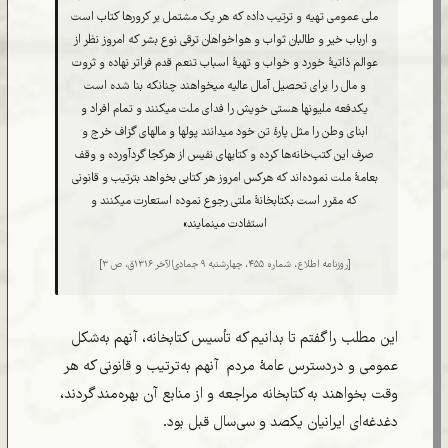
ملی عمومی تهیه و ترتیب داده که هر یک مشتمل بر کرورها کتاب است
و ارباب خیر و طالبان ثواب و هواخواهان ترقی نوع بشر که امروز نظر از
عوالم ذاتیۀ خورد و خواب و تهیۀ اسباب تنعم قدم فراتر نهاده و ثروت
و مال را برای تحصیل آمال عالیه میخواهند چنانکه بنا شده است
یکدفعه ملیونها هستی خویش را فدای ملت میکنند و تمام افراد و
ابنای وطن را مثل پارۀ تن خود میدانند پولها و مالهای گزاف خرج و
صرف این کتب‌خانه‌ها کرده و کتابهای نفیس از هرکجا گردآورده و وقف
بعامۀ ملت نموده‌اند که هرکس امروز هر کتابی بخواهد بترتیب و قانونی
که مقرر است بکتابخانۀ ملتی رجوع نموده استعارت میکنند و
استفادت مینمایند»
[روزنامه اطلاع، شماره ۴۵۵، چهارشنبه ۹ جمادی‌الآخر ۱۳۱۶ق، ص ۳]
این مطلب را گفتم تا بدانیم که تأسیس کتابخانه، آنهم به‌شکل
عمومی و دردسترس عامۀ مردم آنهم به‌ترتیب و قانونی که هر
وقت بخواهند به کتابخانه مراجعه و از منابع آن بهره‌مند گردند،
دغدغه‌ای ایرانیان یکصد و سی‌سال قبل بود.