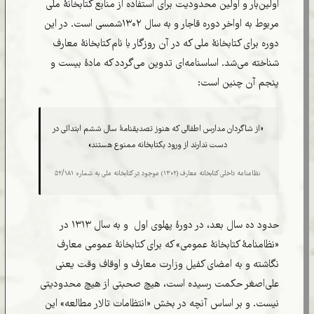
اولین‌بار و اولین محدودیت برای استفاده از منابع کتابخانۀ ملی
مربوط به اواخر دوره قاجار و به سال ۱۳۰۲شمسی است. در این
دوره برای کتابخانۀ ملی که در آن روزگار با نام کتابخانۀ معارف
شناخته می‌شد. اساسنامه‌ای تدوین می‌گردد که مادۀ بیست و
پنجم آن چنین است:
«از شاگردان مدارس اطفالی که هنوز تصدیقنامۀ سال ششم ابتدائی در
دست ندارند از ورود بکتابخانه ممنوع هستند»
نظامنامه داخلی کتابخانه معارف (۱۳۰۲) موجود در کتابخانه ملی به شماره ۵۲/۱۸۱
حدود ده سال بعد، در دورۀ پهلوی اول و به سال ۱۳۱۳ در
«نظامنامۀ کتابخانۀ عمومی» که برای کتابخانۀ عمومی معارف
نگاشته و به امضای کفیل وزارت معارف و اوقاف وقت یعنی
علی‌اصغر حکمت رسیده است، هیچ صحبتی از هیچ محدودیتی
نیست. و بر اساس آنچه در بخش «انتظامات تالار مطالعه» این