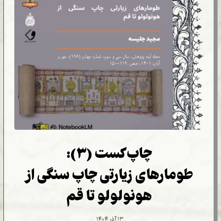
چاپ‌کست (۳):
طومارهای زیارتی چاپ سنگی از
هونولولو تا قم
۱۳ آذر ۱۴۰۴