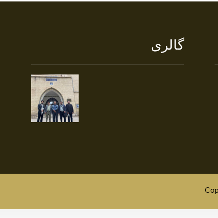
گالری
خ
Cop