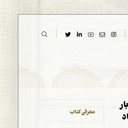
ار
معرفی کتاب
د