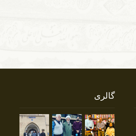
گالری
خ