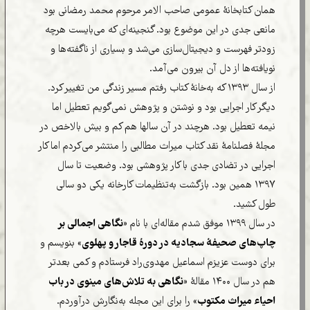
همان کتابخانۀ عمومی صاحب الامر مرحوم محمد رمضانی بود
مانعی جدی در این موضوع بود. گنجینه‌ای که می‌بایست هرچه
زودتر فهرست و دیجیتال‌سازی می‌شد و بسیاری از ناگفته‌ها و
نویافته‌ها از دل آن بیرون می‌آمد.
از سال ۱۳۹۳ که به‌خانۀ کتاب رفتم مسیر زندگی من تغییر کرد.
دیگر کار اجرایی بود و نوشتن و پژوهش نمی‌گویم تعطیل اما
نیمه تعطیل بود. هرچند در آن سالها هم کم و بیش بالاخص در
مجلۀ فصلنامۀ نقد کتاب میراث مطالبی را منتشر می‌کردم اما کار
اجرایی در تضادی جدی با کار پژوهشی بود. وضعیت تا سال
۱۳۹۷ همین بود. بازگشت به‌تنظیمات کارخانه یکی دو سالی
طول کشید.
در سال ۱۳۹۹ موفق شدم مقاله‌ای با نام «
نگاهی اجمالی بر
چاپ‌های صحیفۀ سجادیه در دورۀ قاجار و پهلوی
» بنویسم و
برای دوست عزیزم اسماعیل مهدوی‌راد فرستادم و کمی بعدتر
هم در سال ۱۴۰۰ مقالۀ «
نگاهی به تلاش‌های مینوی در باب
احیاء میراث مکتوب
» را برای این مجله به‌نگارش درآوردم.