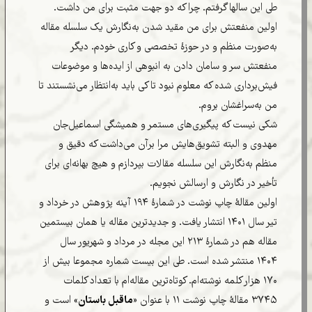
طی این سالها گرفتم. چرا که دو جهت مثبت برای من داشت.
اولین منفعتش برای من مقید شدن به‌نگارش یک سلسله مقاله
به‌صورت منظم و در حوزۀ تخصصی و کاری خودم. دیگر
منفعتش سر و سامان دادن به انبوهی از ایده‌ها و موضوعات
فیش‌برداری شده که معلوم نبود تا کی باید به‌انتظار می‌نشستند تا
من به‌سراغشان بروم.
شکی نیست که پیگیری‌های مستمر و همیشگی اسماعیل‌جان
مهدوی و البته تشویق‌هایش مرا برآن می‌داشت که دقیق و
منظم به‌نگارش این سلسله مقالات بپردازم و هیچ بهانه‌ای برای
تأخیر در نگارش و ارسالش نجویم.
اولین مقالۀ چاپ نوشت در شمارۀ ۱۹۴ آینه پژوهش در خرداد و
تیر سال ۱۴۰۱ انتشار یافت. و جدیدترین مقاله یا همان بیستمین
مقاله هم در شمارۀ ۲۱۳ این مجله در مرداد و شهریور سال
۱۴۰۴ منتشر شده است. طی این بیست شماره مجموعا بیش از
۱۷۰ هزار کلمه نوشته‌ام. کوتاه‌ترین مقاله‌ام با تعداد کلمات
۳۷۴۵ مقالۀ چاپ نوشت ۱۱ با عنوان «
ماقبل باستان
» است و