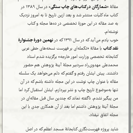
مقالۀ «
شمارگان در کتاب‌های چاپ سنگی
» در سال ۱۳۸۹ در
کتاب ماه کلیات منتشر شد و بعد ازین تاریخ تا به امروز نزدیک
به صد مقاله در این حوزۀ تخصصی در ده‌ها مجله و کتاب
نوشته‌ام.
خوب یادم می‌آید که در سال ۱۳۹۱ که در
نهمین دورۀ جشنوارۀ
نقد کتاب
با مقالۀ «تکمله‌ای بر فهرست نسخه‌های خطی عربی
کتابخانه تخصصی وزارت امور خارجه» برگزیده شدم استاد
محمدعلی مهدوی‌راد سردبیر مجلۀ آینۀ پژوهش هم حضور
داشتند. پیش ایشان رفتم و گفتم که دلم می‌خواهد یک سلسله
مقاله با عنوان چاپ نوشت در این مجله داشته باشم که در آن
تنها به‌موضوع تاریخ چاپ و نشر بپردازم. ایشان استقبال کرد اما
من پیگیر نشدم. ناگفته نماند که چندین سال قبل مقاله‌ای در
مجلۀ آینۀ پژوهش داشتم اما بعد از آن همکاری جدی با این
مجله اتفاق نیفتاد.
شاید پروژه فهرست‌نگاری کتابخانۀ مسجد اعظم که در اصل