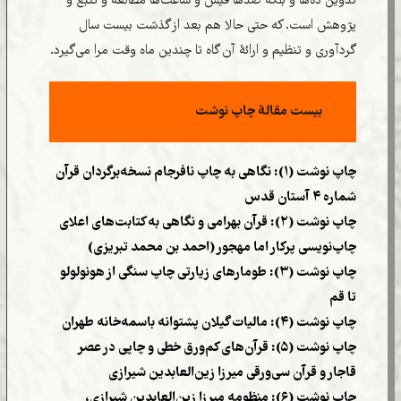
تدوین ده‌ها و بلکه صدها فیش و ساعت‌ها مطالعه و تتبع و
پژوهش است. که حتی حالا هم بعد از گذشت بیست سال
گردآوری و تنظیم و ارائۀ آن گاه تا چندین ماه وقت مرا می‌گیرد.
بیست مقالۀ چاپ نوشت
چاپ نوشت (۱): نگاهی به چاپ نافرجام نسخه‌برگردان قرآن
شماره ۴ آستان قدس
چاپ نوشت (۲): قرآن بهرامی و نگاهی به کتابت‌های اعلای
چاپ‌نویسی پرکار اما مهجور (احمد بن محمد تبریزی)
چاپ نوشت (۳): طومارهای زیارتی چاپ سنگی از هونولولو
تا قم
چاپ نوشت (۴): مالیات گیلان پشتوانه باسمه‌خانه طهران
چاپ نوشت (۵): قرآن‌های کم‌ورق خطی و چاپی در عصر
قاجار و قرآن سی‌ورقی میرزا زین‌العابدین شیرازی
چاپ نوشت (۶): منظومه میرزا زین‌العابدین شیرازی،